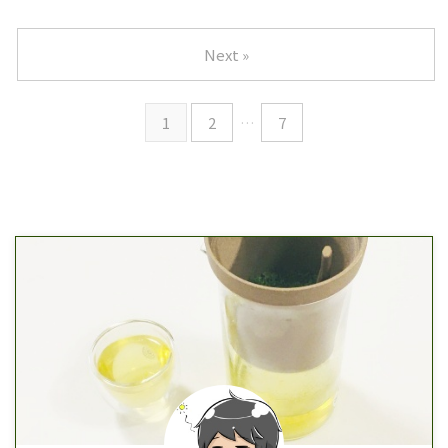
Next »
1
2
…
7