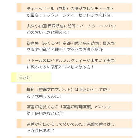
ティーベニール（京都）の抹茶フレンチトースト
が最高！アフタヌーンティーセットは予約必須！
丸久小山園 西洞院店に訪問！バームクーヘンやお
茶のおいしさに震える！
御倉屋（みくらや）京都和菓子店を訪問！贅沢な
空間で和菓子と抹茶！アクセス方法も紹介
ドトールのロイヤルミルクティーがまずい？実際
に飲んでみた感想とおいしい飲み方！
茶香炉
無印【磁器アロマポット】は茶香炉として使え
る？代用してみた！
茶香炉を焚くなら「茶香炉専用茶葉」がおすす
め！使用感など紹介
茶香炉を出がらしで焚いてみた！茶葉の香りはし
っかり出るの？