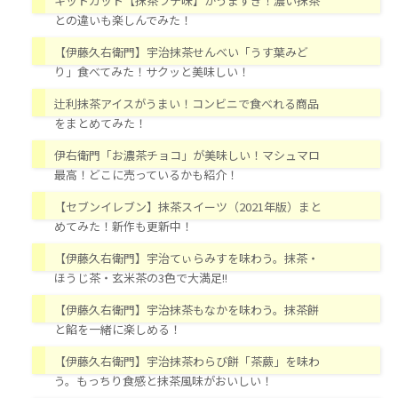
キットカット【抹茶ラテ味】がうますぎ！濃い抹茶
との違いも楽しんでみた！
【伊藤久右衛門】宇治抹茶せんべい「うす葉みど
り」食べてみた！サクッと美味しい！
辻利抹茶アイスがうまい！コンビニで食べれる商品
をまとめてみた！
伊右衛門「お濃茶チョコ」が美味しい！マシュマロ
最高！どこに売っているかも紹介！
【セブンイレブン】抹茶スイーツ（2021年版）まと
めてみた！新作も更新中！
【伊藤久右衛門】宇治てぃらみすを味わう。抹茶・
ほうじ茶・玄米茶の3色で大満足!!
【伊藤久右衛門】宇治抹茶もなかを味わう。抹茶餅
と餡を一緒に楽しめる！
【伊藤久右衛門】宇治抹茶わらび餅「茶蕨」を味わ
う。もっちり食感と抹茶風味がおいしい！