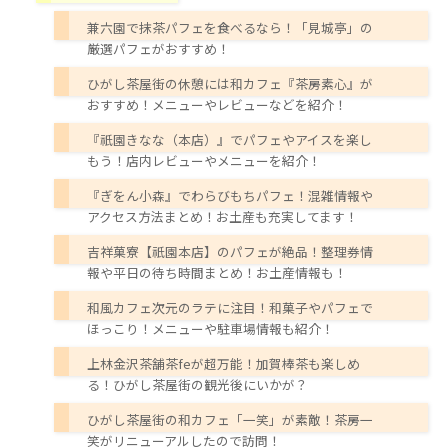
兼六園で抹茶パフェを食べるなら！「見城亭」の
厳選パフェがおすすめ！
ひがし茶屋街の休憩には和カフェ『茶房素心』が
おすすめ！メニューやレビューなどを紹介！
『祇園きなな（本店）』でパフェやアイスを楽し
もう！店内レビューやメニューを紹介！
『ぎをん小森』でわらびもちパフェ！混雑情報や
アクセス方法まとめ！お土産も充実してます！
吉祥菓寮【祇園本店】のパフェが絶品！整理券情
報や平日の待ち時間まとめ！お土産情報も！
和風カフェ次元のラテに注目！和菓子やパフェで
ほっこり！メニューや駐車場情報も紹介！
上林金沢茶舗茶feが超万能！加賀棒茶も楽しめ
る！ひがし茶屋街の観光後にいかが？
ひがし茶屋街の和カフェ「一笑」が素敵！茶房一
笑がリニューアルしたので訪問！