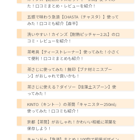
た！口コミまとめ・レビューを紹介！
五感で味わう急須【CHASTA（チャスタ）】使って
みた！口コミも紹介【森半】
洗いやすい！カインズ【耐熱ピッチャー2.2L】の口
コミ・レビューを紹介！
茶考具【ティーストレーナー】使ってみた！小さく
て便利！口コミまとめも紹介！
茶さじに使ってみた！無印【ブナ材ミニスプー
ン】がおしゃれで良いかも！
茶さじに使える？ダイソー【珪藻土スプーン】使
ってみた！
KINTO（キント―）の茶筒「キャニスター250ml」
使ってみた！口コミも紹介！
京都【茶筒】がおしゃれ！かわいい和紙に茶葉を
保存しよう！
キャンドゥ【急須】まとめ！100均で和風デザイン