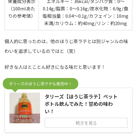
栄養成分表示
エネルギー：36kcal/タンパク質：0～
（100mlあた
0.14g/脂質：0～0.16g/炭水化物：6.9g/食
りの参考値）
塩相当量：0.04～0.1g/カフェイン：10mg
未満/カリウム：約40mg/リン：約20mg
個人的に思ったのは、他のほうじ茶ラテとは別ジャンルの味
わいを追求しているのではと（笑）
好きな人はとことん好きになる味だと思います！
タリーズのほうじ茶ラテも発売中！
タリーズ【ほうじ茶ラテ】ペット
ボトル飲んでみた！甘めの味わ
い！
続きを見る