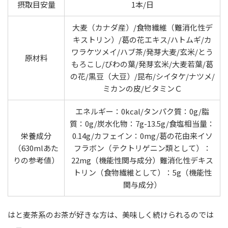
摂取目安量
1本/日
大麦（カナダ産）/食物繊維（難消化性デ
キストリン）/葛の花エキス/ハトムギ/カ
ワラケツメイ/ハブ茶/発芽大麦/玄米/とう
原材料
もろこし/びわの葉/発芽玄米/大麦若葉/葛
の花/黒豆（大豆）/昆布/シイタケ/ナツメ/
ミカンの皮/ビタミンＣ
エネルギー：0kcal/タンパク質：0g/脂
質：0g/炭水化物：7g-13.5g/食塩相当量：
栄養成分
0.14g/カフェイン：0mg/葛の花由来イソ
（630mlあた
フラボン（テクトリゲニン類として）：
りの参考値）
22mg（機能性関与成分）難消化性デキス
トリン（食物繊維として）：5g（機能性
関与成分）
はと麦茶系のお茶が好きな方は、美味しく続けられるのでは