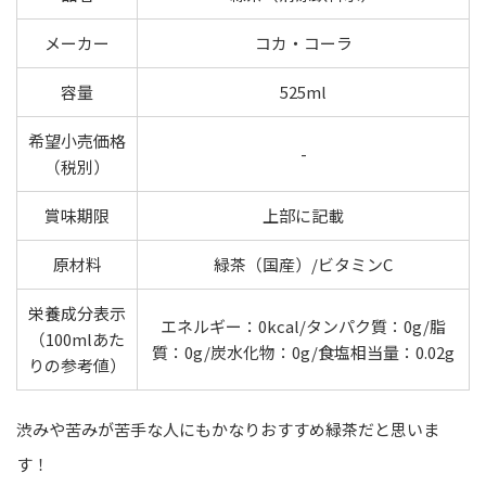
メーカー
コカ・コーラ
容量
525ml
希望小売価格
-
（税別）
賞味期限
上部に記載
原材料
緑茶（国産）/ビタミンC
栄養成分表示
エネルギー：0kcal/タンパク質：0g/脂
（100mlあた
質：0g/炭水化物：0g/食塩相当量：0.02g
りの参考値）
渋みや苦みが苦手な人にもかなりおすすめ緑茶だと思いま
す！