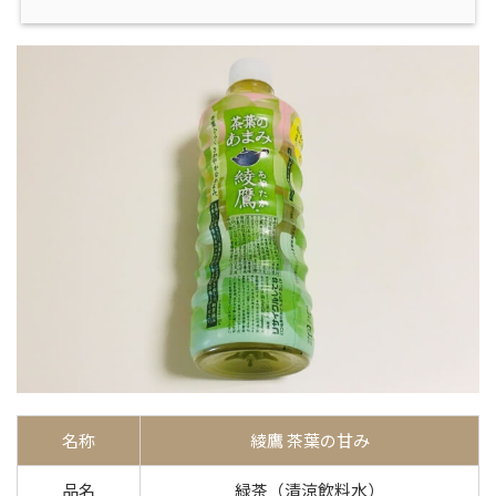
名称
綾鷹 茶葉の甘み
品名
緑茶（清涼飲料水）