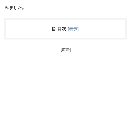
みました。
目次
[
表示
]
[広告]