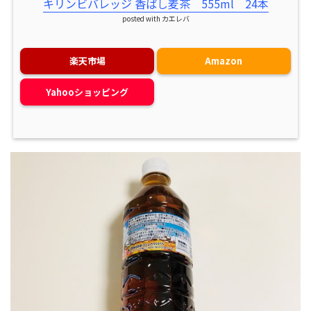
キリンビバレッジ 香ばし麦茶 555ml 24本
posted with
カエレバ
楽天市場
Amazon
Yahooショッピング