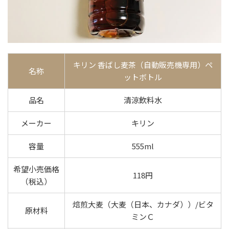
キリン 香ばし麦茶（自動販売機専用）ペ
名称
ットボトル
品名
清涼飲料水
メーカー
キリン
容量
555ml
希望小売価格
118円
（税込）
焙煎大麦（大麦（日本、カナダ））/ビタ
原材料
ミンＣ