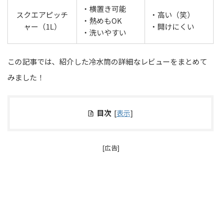
・横置き可能
スクエアピッチ
・高い（笑）
・熱めもOK
ャー（1L）
・開けにくい
・洗いやすい
この記事では、紹介した冷水筒の詳細なレビューをまとめて
みました！
目次
[
表示
]
[広告]